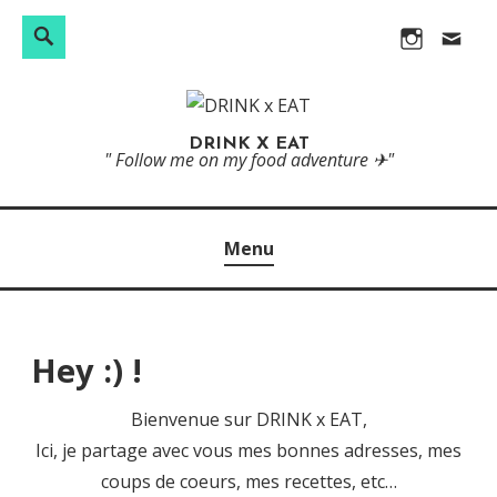
R
S
S
I
c
e
e
k
n
o
c
a
i
s
n
h
r
p
t
t
DRINK X EAT
e
c
" Follow me on my food adventure ✈"
t
a
a
r
h
o
g
c
c
c
r
t
h
Menu
o
a
e
n
m
r
t
e
Hey :) !
:
n
t
Bienvenue sur DRINK x EAT,
Ici, je partage avec vous mes bonnes adresses, mes
coups de coeurs, mes recettes, etc…