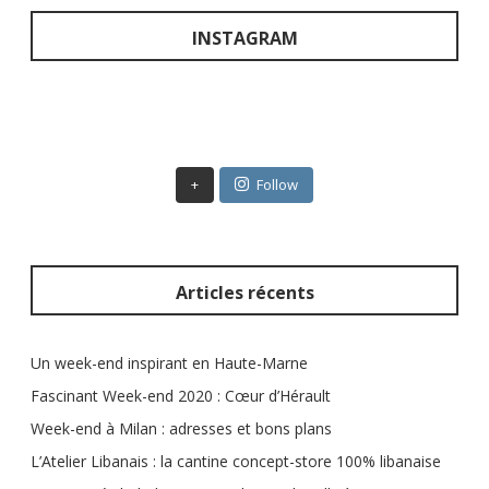
h
e
INSTAGRAM
r
c
h
e
r
+
Follow
:
Articles récents
Un week-end inspirant en Haute-Marne
Fascinant Week-end 2020 : Cœur d’Hérault
Week-end à Milan : adresses et bons plans
L’Atelier Libanais : la cantine concept-store 100% libanaise