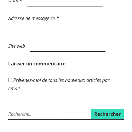
Nom
*
Adresse de messagerie
*
Site web
Prévenez-moi de tous les nouveaux articles par
email.
R
e
c