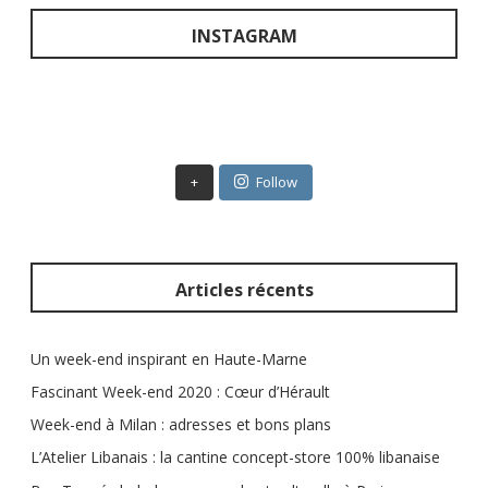
h
e
INSTAGRAM
r
c
h
e
r
+
Follow
:
Articles récents
Un week-end inspirant en Haute-Marne
Fascinant Week-end 2020 : Cœur d’Hérault
Week-end à Milan : adresses et bons plans
L’Atelier Libanais : la cantine concept-store 100% libanaise