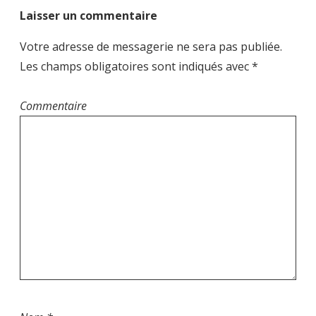
a
Laisser un commentaire
t
i
Votre adresse de messagerie ne sera pas publiée.
o
Les champs obligatoires sont indiqués avec
*
n
d
Commentaire
e
l
’
a
r
t
i
c
l
e