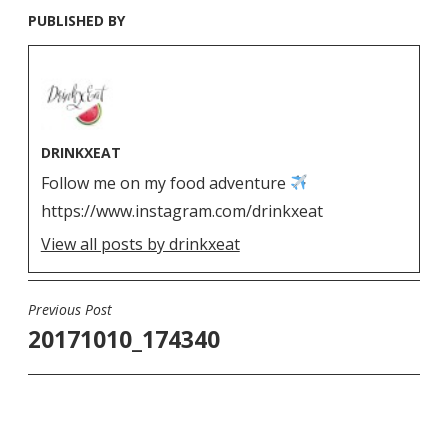
PUBLISHED BY
DRINKXEAT
Follow me on my food adventure
https://www.instagram.com/drinkxeat
View all posts by drinkxeat
Previous Post
N
20171010_174340
a
v
i
g