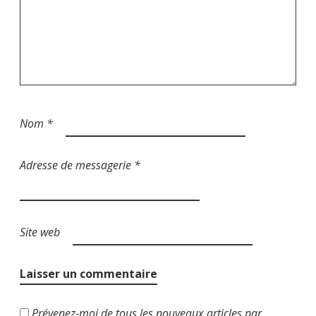
t
i
c
l
e
Nom
*
Adresse de messagerie
*
Site web
Prévenez-moi de tous les nouveaux articles par