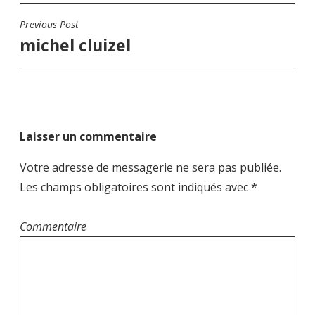
Previous Post
N
michel cluizel
a
v
i
g
a
Laisser un commentaire
t
i
Votre adresse de messagerie ne sera pas publiée.
o
Les champs obligatoires sont indiqués avec
*
n
d
Commentaire
e
l
’
a
r