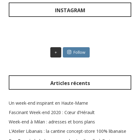
h
e
INSTAGRAM
r
c
h
e
r
+
Follow
:
Articles récents
Un week-end inspirant en Haute-Marne
Fascinant Week-end 2020 : Cœur d’Hérault
Week-end à Milan : adresses et bons plans
L’Atelier Libanais : la cantine concept-store 100% libanaise