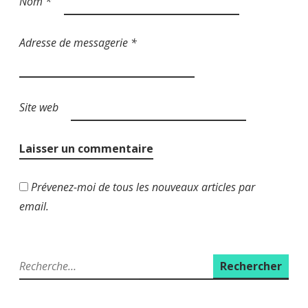
Nom
*
Adresse de messagerie
*
Site web
Prévenez-moi de tous les nouveaux articles par
email.
R
e
c