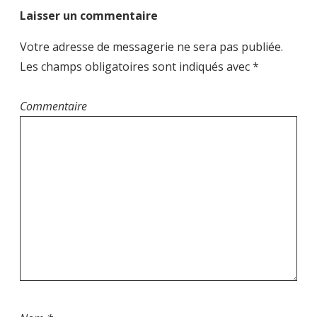
a
Laisser un commentaire
t
i
Votre adresse de messagerie ne sera pas publiée.
o
Les champs obligatoires sont indiqués avec
*
n
d
Commentaire
e
l
’
a
r
t
i
c
l
e