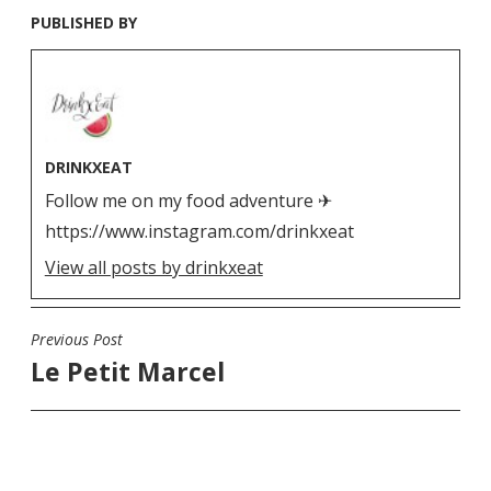
PUBLISHED BY
DRINKXEAT
Follow me on my food adventure ✈
https://www.instagram.com/drinkxeat
View all posts by drinkxeat
Previous Post
N
Le Petit Marcel
a
v
i
g