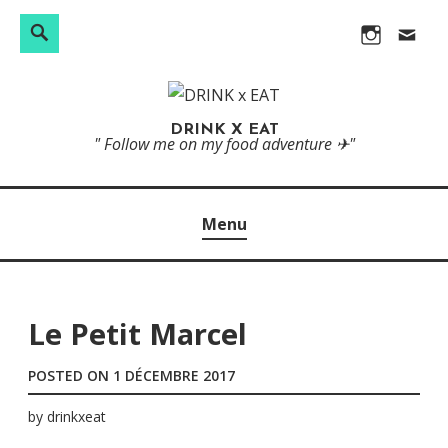
R
S
S
I
c
e
e
k
n
o
c
a
i
s
n
h
r
p
t
t
DRINK X EAT
e
c
" Follow me on my food adventure ✈"
t
a
a
r
h
o
g
c
c
c
r
t
h
Menu
o
a
e
n
m
r
t
e
Le Petit Marcel
:
n
POSTED ON
1 DÉCEMBRE 2017
t
by
drinkxeat