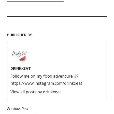
PUBLISHED BY
DRINKXEAT
Follow me on my food adventure
https://www.instagram.com/drinkxeat
View all posts by drinkxeat
Previous Post
N