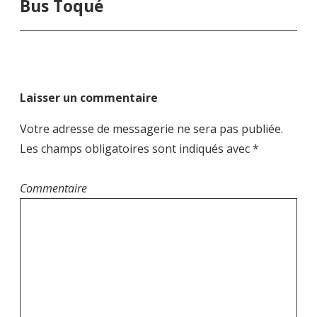
Bus Toqué
a
v
i
g
a
Laisser un commentaire
t
i
Votre adresse de messagerie ne sera pas publiée.
o
Les champs obligatoires sont indiqués avec
*
n
d
Commentaire
e
l
’
a
r
t
i