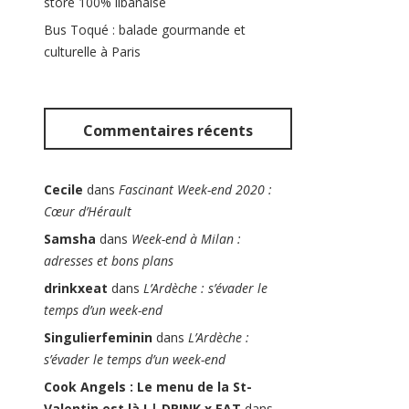
store 100% libanaise
Bus Toqué : balade gourmande et
culturelle à Paris
Commentaires récents
Cecile
dans
Fascinant Week-end 2020 :
Cœur d’Hérault
Samsha
dans
Week-end à Milan :
adresses et bons plans
drinkxeat
dans
L’Ardèche : s’évader le
temps d’un week-end
Singulierfeminin
dans
L’Ardèche :
s’évader le temps d’un week-end
Cook Angels : Le menu de la St-
Valentin est là ! | DRINK x EAT
dans