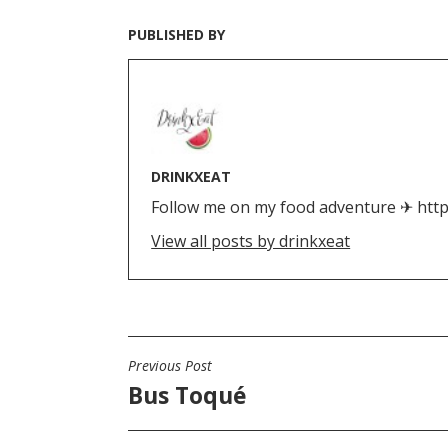
PUBLISHED BY
DRINKXEAT
Follow me on my food adventure ✈ htt
View all posts by drinkxeat
N
Previous Post
Bus Toqué
a