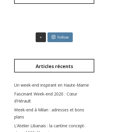
c
h
e
r
:
+
Follow
Articles récents
Un week-end inspirant en Haute-Marne
Fascinant Week-end 2020 : Cœur
d’Hérault
Week-end à Milan : adresses et bons
plans
L’Atelier Libanais : la cantine concept-