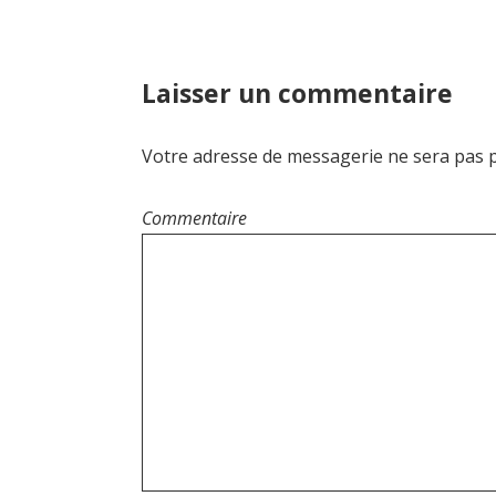
v
i
g
Laisser un commentaire
a
Votre adresse de messagerie ne sera pas p
t
i
Commentaire
o
n
d
e
l
’
a