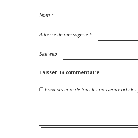
r
Nom
*
t
i
Adresse de messagerie
*
c
l
Site web
e
Prévenez-moi de tous les nouveaux articles 