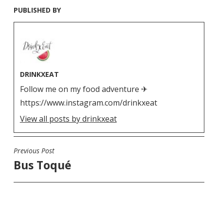
PUBLISHED BY
DRINKXEAT
Follow me on my food adventure ✈
https://www.instagram.com/drinkxeat
View all posts by drinkxeat
Previous Post
N
Bus Toqué
a
v
i
g