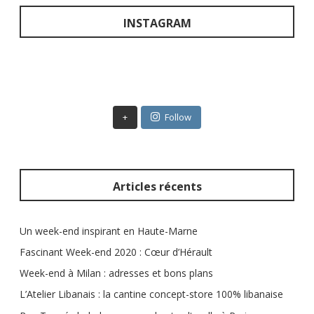
h
e
INSTAGRAM
r
c
h
e
r
+
Follow
:
Articles récents
Un week-end inspirant en Haute-Marne
Fascinant Week-end 2020 : Cœur d’Hérault
Week-end à Milan : adresses et bons plans
L’Atelier Libanais : la cantine concept-store 100% libanaise