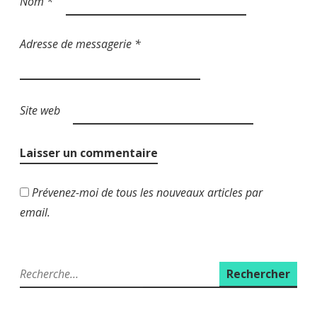
Nom
*
Adresse de messagerie
*
Site web
Prévenez-moi de tous les nouveaux articles par
email.
R
e
c