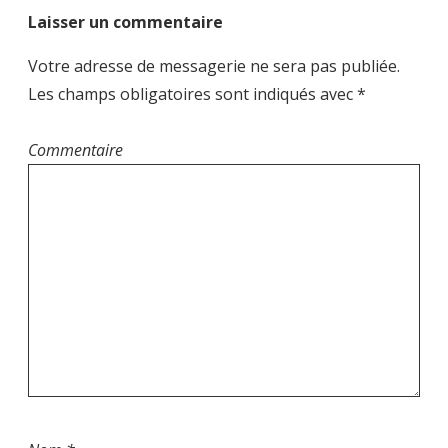
a
Laisser un commentaire
t
i
Votre adresse de messagerie ne sera pas publiée.
o
Les champs obligatoires sont indiqués avec
*
n
d
Commentaire
e
l
’
a
r
t
i
c
l
e