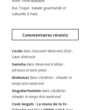
store 100% libanaise
Bus Toqué : balade gourmande et
culturelle à Paris
Commentaires récents
Cecile
dans
Fascinant Week-end 2020 :
Cœur d’Hérault
Samsha
dans
Week-end à Milan :
adresses et bons plans
drinkxeat
dans
L’Ardèche : s’évader le
temps d’un week-end
Singulierfeminin
dans
L’Ardèche :
s’évader le temps d’un week-end
Cook Angels : Le menu de la St-
Valentin est là ! | DRINK x EAT
dans