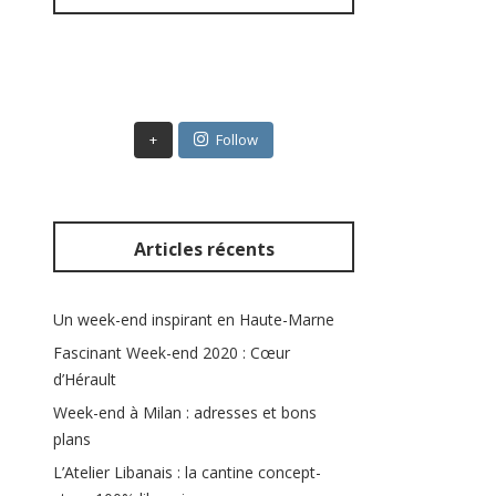
c
h
e
r
:
+
Follow
Articles récents
Un week-end inspirant en Haute-Marne
Fascinant Week-end 2020 : Cœur
d’Hérault
Week-end à Milan : adresses et bons
plans
L’Atelier Libanais : la cantine concept-