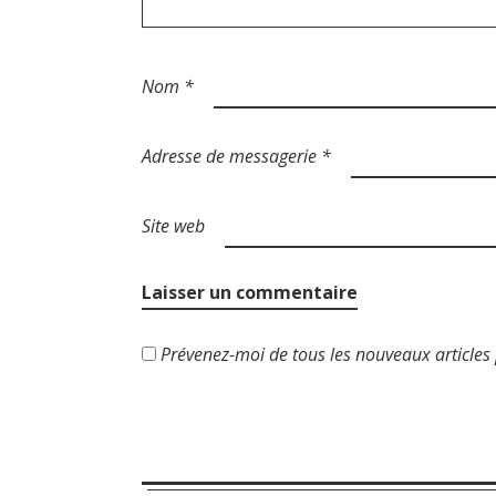
r
t
Nom
*
i
c
Adresse de messagerie
*
l
Site web
e
Prévenez-moi de tous les nouveaux articles 