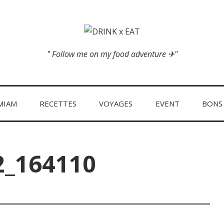
" Follow me on my food adventure ✈"
MIAM
RECETTES
VOYAGES
EVENT
BONS
2_164110