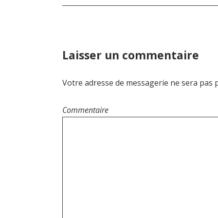
v
i
g
a
Laisser un commentaire
t
Votre adresse de messagerie ne sera pas p
i
o
Commentaire
n
d
e
l
’
a