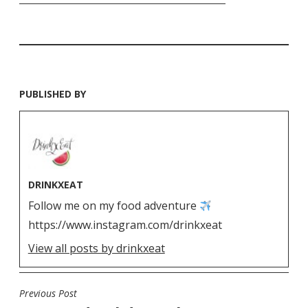
PUBLISHED BY
DRINKXEAT
Follow me on my food adventure
https://www.instagram.com/drinkxeat
View all posts by drinkxeat
Previous Post
N