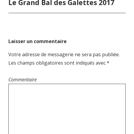
Le Grand Bal des Galettes 2017
a
v
i
g
a
Laisser un commentaire
t
i
Votre adresse de messagerie ne sera pas publiée.
o
Les champs obligatoires sont indiqués avec
*
n
d
Commentaire
e
l
’
a
r
t
i