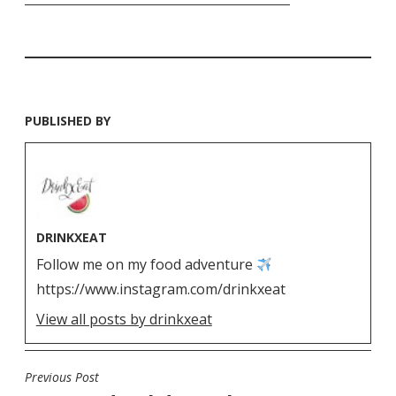
PUBLISHED BY
DRINKXEAT
Follow me on my food adventure
https://www.instagram.com/drinkxeat
View all posts by drinkxeat
Previous Post
N