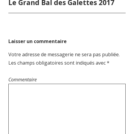
Le Grand Bal des Galettes 2017
a
v
i
g
a
Laisser un commentaire
t
i
Votre adresse de messagerie ne sera pas publiée.
o
Les champs obligatoires sont indiqués avec
*
n
d
Commentaire
e
l
’
a
r
t
i