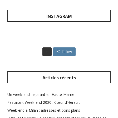
c
h
e
INSTAGRAM
r
c
h
e
r
+
Follow
:
Articles récents
Un week-end inspirant en Haute-Marne
Fascinant Week-end 2020 : Cœur d’Hérault
Week-end à Milan : adresses et bons plans