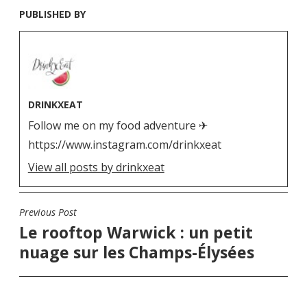
PUBLISHED BY
DRINKXEAT
Follow me on my food adventure ✈
https://www.instagram.com/drinkxeat
View all posts by drinkxeat
Previous Post
N
Le rooftop Warwick : un petit
a
nuage sur les Champs-Élysées
v
i
g