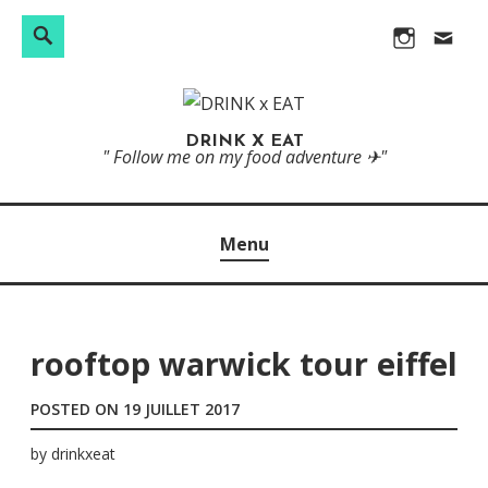
R
S
S
I
c
e
e
k
n
o
c
a
i
s
n
h
r
p
t
t
DRINK X EAT
e
c
" Follow me on my food adventure ✈"
t
a
a
r
h
o
g
c
c
c
r
t
h
Menu
o
a
e
n
m
r
t
e
rooftop warwick tour eiffel
:
n
POSTED ON
19 JUILLET 2017
t
by
drinkxeat