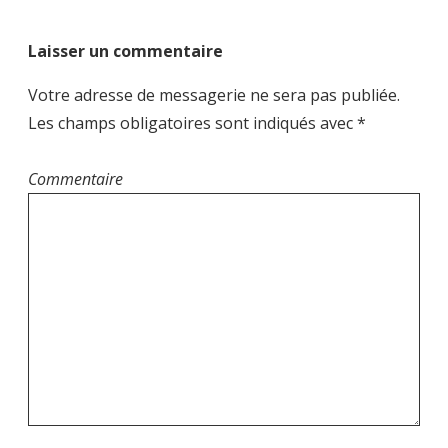
a
t
Laisser un commentaire
i
o
Votre adresse de messagerie ne sera pas publiée.
n
Les champs obligatoires sont indiqués avec
*
d
e
Commentaire
l
’
a
r
t
i
c
l
e