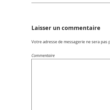
v
i
g
a
Laisser un commentaire
t
Votre adresse de messagerie ne sera pas p
i
o
Commentaire
n
d
e
l
’
a