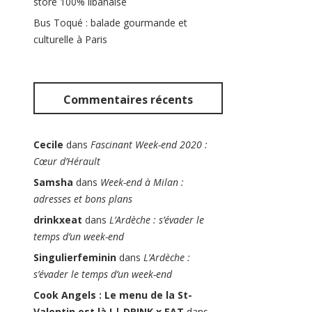
store 100% libanaise
Bus Toqué : balade gourmande et
culturelle à Paris
Commentaires récents
Cecile
dans
Fascinant Week-end 2020 :
Cœur d’Hérault
Samsha
dans
Week-end à Milan :
adresses et bons plans
drinkxeat
dans
L’Ardèche : s’évader le
temps d’un week-end
Singulierfeminin
dans
L’Ardèche :
s’évader le temps d’un week-end
Cook Angels : Le menu de la St-
Valentin est là ! | DRINK x EAT
dans