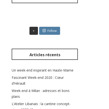
c
h
e
r
:
+
Follow
Articles récents
Un week-end inspirant en Haute-Marne
Fascinant Week-end 2020 : Cœur
d’Hérault
Week-end à Milan : adresses et bons
plans
L’Atelier Libanais : la cantine concept-