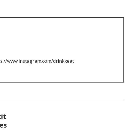
ps://www.instagram.com/drinkxeat
it
es