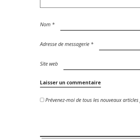
r
t
Nom
*
i
c
Adresse de messagerie
*
l
Site web
e
Prévenez-moi de tous les nouveaux articles 