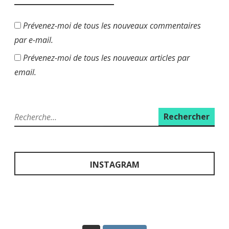
Prévenez-moi de tous les nouveaux commentaires
par e-mail.
Prévenez-moi de tous les nouveaux articles par
email.
R
e
c
h
e
INSTAGRAM
r
c
h
e
r