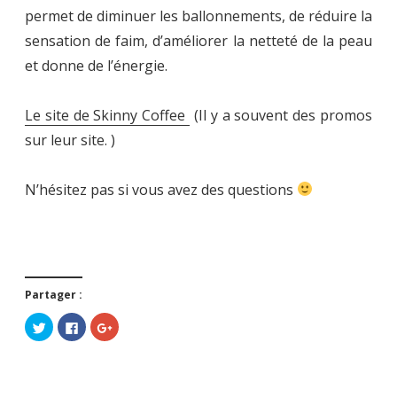
permet de diminuer les ballonnements, de réduire la
sensation de faim, d’améliorer la netteté de la peau
et donne de l’énergie.
Le site de Skinny Coffee
(Il y a souvent des promos
sur leur site. )
N’hésitez pas si vous avez des questions
Partager :
C
C
C
l
l
l
i
i
i
q
q
q
u
u
u
e
e
e
z
z
z