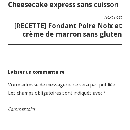
N
Cheesecake express sans cuisson
v
u
v
e
v
e
a
l
e
l
l
l
l
v
e
l
e
Next Post
f
e
f
i
[RECETTE] Fondant Poire Noix et
e
f
e
n
e
n
g
ê
n
ê
crème de marron sans gluten
t
ê
t
a
r
t
r
e
r
e
t
)
e
)
)
i
o
n
Laisser un commentaire
d
e
Votre adresse de messagerie ne sera pas publiée.
l
Les champs obligatoires sont indiqués avec
*
’
a
Commentaire
r
t
i